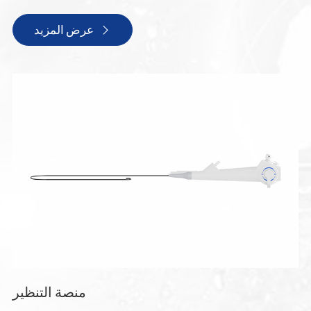
عرض المزيد

منصة التنظير