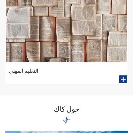
التعليم المهني

حول كاك
