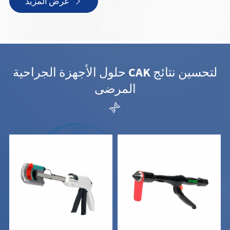
عرض المزيد

حلول الأجهزة الجراحية CAK لتحسين نتائج
المرضى
